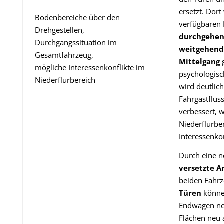
ersetzt. Dor
Bodenbereiche über den
verfügbaren
Drehgestellen,
durchgehend
Durchgangssituation im
weitgehend
Gesamtfahrzeug,
Mittelgang
g
mögliche Interessenkonflikte im
psychologisc
Niederflurbereich
wird deutlic
Fahrgastflus
verbessert, w
Niederflurbe
Interessenkon
Durch eine n
versetzte 
beiden Fahrze
Türen
könne
Endwagen neu
Flächen neu a