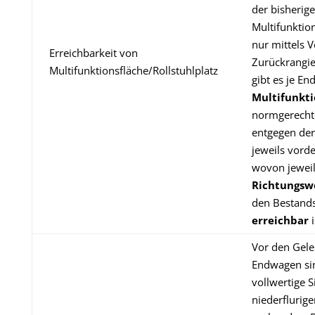
der bisherig
Multifunktio
nur mittels 
Erreichbarkeit von
Zurückrangie
Multifunktionsfläche/Rollstuhlplatz
gibt es je E
Multifunkt
normgerecht
entgegen der
jeweils vorde
wovon jeweil
Richtungswe
den Bestand
erreichbar
i
Vor den Gele
Endwagen sin
vollwertige S
niederflurig