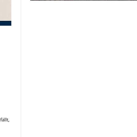
ällt,